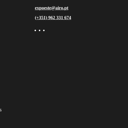
expoeste@airo.pt
(+351) 962 331 674
s