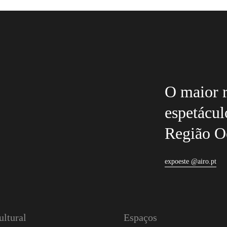
O maior r
espetácul
Região O
expoeste @airo.pt
ltural
Espaços