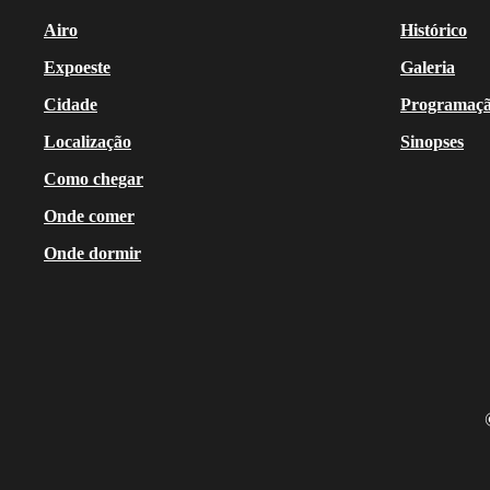
Airo
Histórico
Expoeste
Galeria
Cidade
Programaç
Localização
Sinopses
Como chegar
Onde comer
Onde dormir