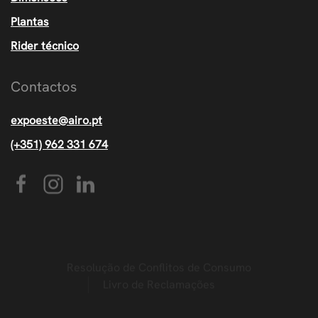
Plantas
Rider técnico
Contactos
expoeste@airo.pt
(+351) 962 331 674
Resolução de Conflitos de Consumo
Livro de Reclamações
©
2026
Expoeste by AIRO • Todos os direitos
reservados