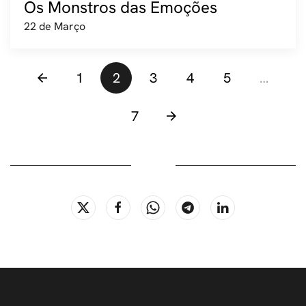
Os Monstros das Emoções
22 de Março
1
2
3
4
5
…
7